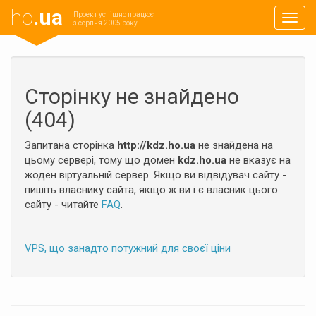
ho
.ua
Проект успішно працює
Навиг
з серпня 2005 року
Сторінку не знайдено
(404)
Запитана сторінка
http://kdz.ho.ua
не знайдена на
цьому сервері, тому що домен
kdz.ho.ua
не вказує на
жоден віртуальній сервер. Якщо ви відвідувач сайту -
пишіть власнику сайта, якщо ж ви і є власник цього
сайту - читайте
FAQ
.
VPS, що занадто потужний для своєї ціни